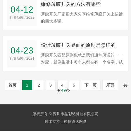
维修薄膜开关的方法有哪些
04-12
薄膜开关厂家跟大家分享维修薄膜开关上按键
行业新闻 / 2022
的四大步骤。
设计薄膜开关界面的原则是怎样的
04-23
薄膜开关匹配原则也就是我们通常所说的一一
行业新闻 / 2021
对应，就像生活中每个人都会有一个名字，试
想一下如果在同一个单位或者集体里有两个相
同名字的人，是不是就会发生匹配说乱，从而
导致一些错误行为的发生。
首页
1
2
3
4
5
下一页
尾页
共
有
49
条
版权所有 © 深圳市晶彩铭科技有限公司
技术支持：
神州通达网络