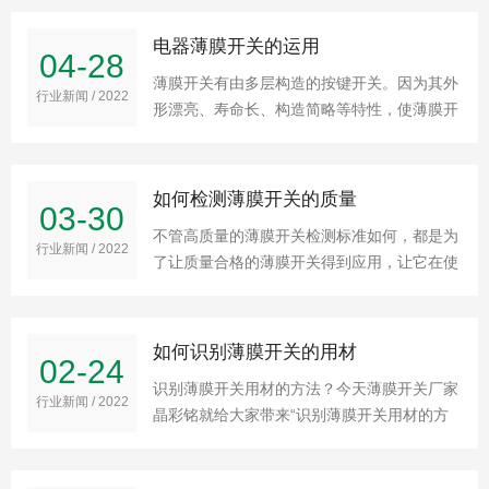
的话就应该先刮平，再贴到有通明窗的当地看
窗口可不能够被粘住。
电器薄膜开关的运用
04-28
薄膜开关有由多层构造的按键开关。因为其外
行业新闻 / 2022
形漂亮、寿命长、构造简略等特性，使薄膜开
关被广泛使用在各行各业。
如何检测薄膜开关的质量
03-30
不管高质量的薄膜开关检测标准如何，都是为
行业新闻 / 2022
了让质量合格的薄膜开关得到应用，让它在使
用的过程中能发挥出最好的效果，减少因为质
量不过关导致重大不好事情的发生。
如何识别薄膜开关的用材
02-24
识别薄膜开关用材的方法？今天薄膜开关厂家
行业新闻 / 2022
晶彩铭就给大家带来“识别薄膜开关用材的方
法”，让您除了了解之前的薄膜开关面板之
外，能对该行业有更多的认识！