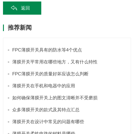
返回
推荐新闻
FPC薄膜开关具有的防水等4个优点
薄膜开关平常用在哪些地方，又有什么特性
FPC薄膜开关的质量好坏应该怎么判断
薄膜开关在手机和电器中的应用
如何确保薄膜开关上的图文清晰并不受磨损
众多薄膜开关的款式及其特点汇总
薄膜开关在设计中常见的问题有哪些
薄膜开关柔性电路的材料是哪些