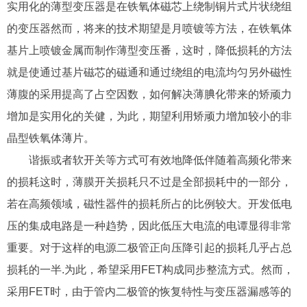
实用化的薄型变压器是在铁氧体磁芯上绕制铜片式片状绕组
的变压器然而，将来的技术期望是月喷镀等方法，在铁氧体
基片上喷镀金属而制作薄型变压番，这时，降低损耗的方法
就是使通过基片磁芯的磁通和通过绕组的电流均匀另外磁性
薄腹的采用提高了占空因数，如何解决薄腆化带来的矫顽力
增加是实用化的关健，为此，期望利用矫顽力增加较小的非
晶型铁氧体薄片。
谐振或者软开关等方式可有效地降低伴随着高频化带来
的损耗这时，薄膜开关损耗只不过是全部损耗中的一部分，
若在高频领域，磁性器件的损耗所占的比例较大。开发低电
压的集成电路是一种趋势，因此低压大电流的电谭显得非常
重要。对于这样的电源二极管正向压降引起的损耗几乎占总
损耗的一半.为此，希望采用FET构成同步整流方式。然而，
采用FET时，由于管内二极管的恢复特性与变压器漏感等的