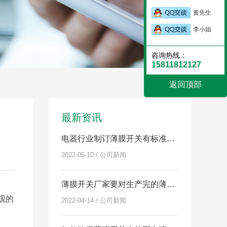
黄先生
李小姐
咨询热线：
15811812127
返回顶部
最新资讯
电器行业制订薄膜开关有标准的意义
2022-05-10 / 公司新闻
薄膜开关厂家要对生产完的薄膜开关进行哪些方面的检查
观的
2022-04-14 / 公司新闻