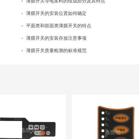
薄膜开关导电浆料的组成部分及其特点
薄膜开关的安装位置如何确定
平面类和鼓面类薄膜开关的特点
薄膜开关的安装存放注意事项
薄膜开关质量检测的标准规范