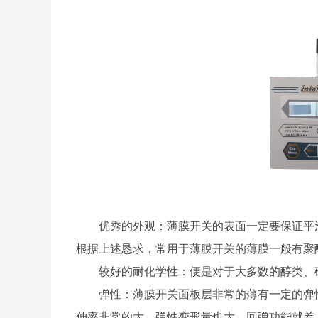
优秀的外观：薄膜开关的表面一定要保证平滑
根据上述恳求，常用于薄膜开关的薄膜一般有聚
较好的耐化学性：便是对于大多数的醇类、矿
弹性：薄膜开关面板层非常的薄有一定的弹性
伸率非常的大，弹性变形量也大，回弹功能就差