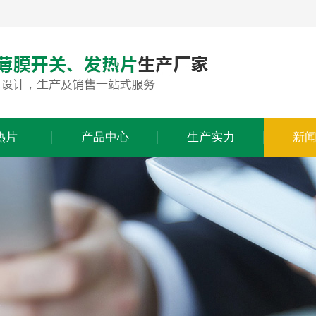
热片
产品中心
生产实力
新