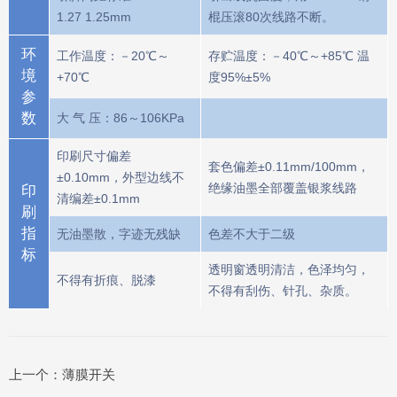
1.27 1.25mm
棍压滚80次线路不断。
环
工作温度：－20℃～
存贮温度：－40℃～+85℃ 温
境
+70℃
度95%±5%
参
数
大 气 压：86～106KPa
印刷尺寸偏差
套色偏差±0.11mm/100mm，
±0.10mm，外型边线不
绝缘油墨全部覆盖银浆线路
印
清编差±0.1mm
刷
指
无油墨散，字迹无残缺
色差不大于二级
标
透明窗透明清洁，色泽均匀，
不得有折痕、脱漆
不得有刮伤、针孔、杂质。
上一个：
薄膜开关