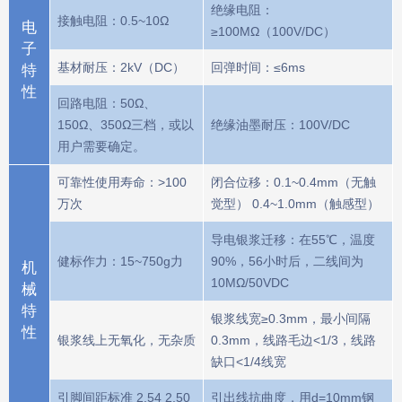
绝缘电阻：
接触电阻：0.5~10Ω
电
≥100MΩ（100V/DC）
子
基材耐压：2kV（DC）
回弹时间：≤6ms
特
性
回路电阻：50Ω、
150Ω、350Ω三档，或以
绝缘油墨耐压：100V/DC
用户需要确定。
可靠性使用寿命：>100
闭合位移：0.1~0.4mm（无触
万次
觉型） 0.4~1.0mm（触感型）
导电银浆迁移：在55℃，温度
健标作力：15~750g力
90%，56小时后，二线间为
机
10MΩ/50VDC
械
特
银浆线宽≥0.3mm，最小间隔
性
银浆线上无氧化，无杂质
0.3mm，线路毛边<1/3，线路
缺口<1/4线宽
引脚间距标准 2.54 2.50
引出线抗曲度，用d=10mm钢