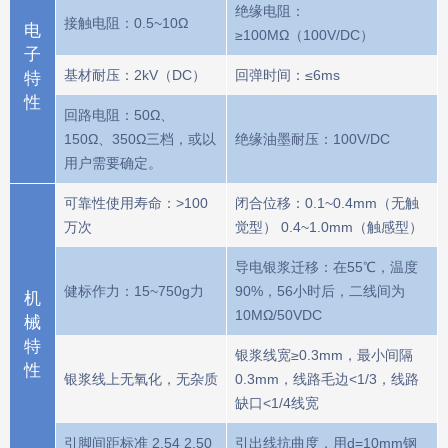
绝缘电阻：
接触电阻：0.5~10Ω
电
≥100MΩ（100V/DC）
子
基材耐压：2kV（DC）
回弹时间：≤6ms
特
性
回路电阻：50Ω、
150Ω、350Ω三档，或以
绝缘油墨耐压：100V/DC
用户需要确定。
可靠性使用寿命：>100
闭合位移：0.1~0.4mm（无触
万次
觉型） 0.4~1.0mm（触感型）
导电银浆迁移：在55℃，温度
健标作力：15~750g力
90%，56小时后，二线间为
机
10MΩ/50VDC
械
特
银浆线宽≥0.3mm，最小间隔
性
银浆线上无氧化，无杂质
0.3mm，线路毛边<1/3，线路
缺口<1/4线宽
引脚间距标准 2.54 2.50
引出线抗曲度，用d=10mm钢