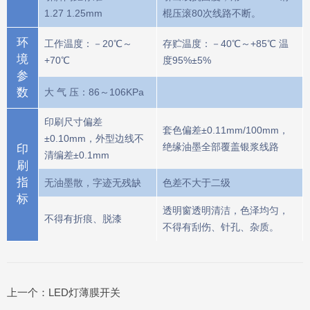
1.27 1.25mm
棍压滚80次线路不断。
环
工作温度：－20℃～
存贮温度：－40℃～+85℃ 温
境
+70℃
度95%±5%
参
数
大 气 压：86～106KPa
印刷尺寸偏差
套色偏差±0.11mm/100mm，
±0.10mm，外型边线不
绝缘油墨全部覆盖银浆线路
印
清编差±0.1mm
刷
指
无油墨散，字迹无残缺
色差不大于二级
标
透明窗透明清洁，色泽均匀，
不得有折痕、脱漆
不得有刮伤、针孔、杂质。
上一个：
LED灯薄膜开关