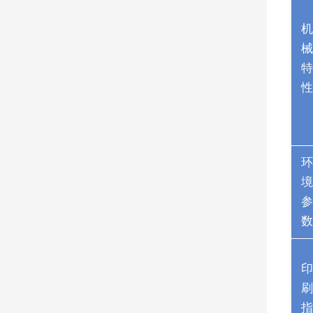
机
械
特
性
环
境
参
数
印
刷
指