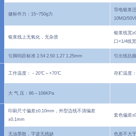
导电银浆迁
健标作力：15~750g力
10MΩ/50
银浆线宽≥0
银浆线上无氧化，无杂质
口<1/4线
引脚间距标准 2.54 2.50 1.27 1.25mm
引出线抗曲
工作温度：－20℃～+70℃
存贮温度：－
大 气 压：86～106KPa
印刷尺寸偏差±0.10mm，外型边线不清编差
套色偏差±
±0.1mm
无油墨散，字迹无残缺
色差不大