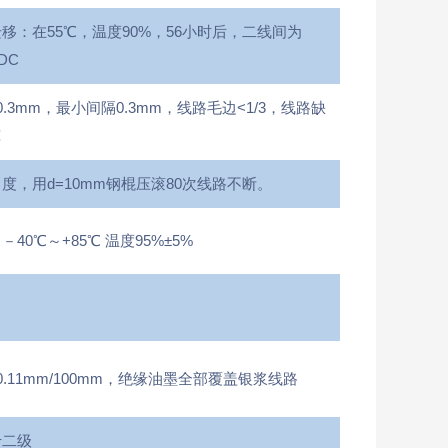
移：在55℃，温度90%，56小时后，二线间为
VDC
.3mm，最小间隔0.3mm，线路毛边<1/3，线路缺
宽
度，用d=10mm钢棍压滚80次线路不断。
40℃～+85℃ 温度95%±5%
0.11mm/100mm，绝缘油墨全部覆盖银浆线路
于二级